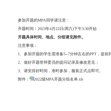
参加开题的
MPA
同学请注意：
开题时间：
2023
年
4
月
22
日
(
周六
)下午3:30
开始
开题具体时间、地点、分组请见附件。
注意事项：
1
、参加开题的学生
需准备
5--7
分钟左右的
PPT
，
提前
2
、
做好开题答辩委员的提问记录及修改意见；
3
、
请安排好时间，准时参加，服装正式点即可。
附件
：
2022级MPA开题分组名单.xls