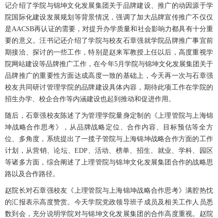
记介绍了学院与锦坤文化发展集团关于品牌建设、推广的动因源于学
院国际化建设发展规划等背景情况，强调了加大品牌宣传推广不仅仅
是AACSB再认证的需要，对提升办学质量和社会影响力都具有十分重
要的意义。汪书记还介绍了学院与校友石章强就学院品牌推广事宜前
期接洽、探讨的一些工作，特别是赵来军教授上任以后，高度重视学
院网站建设等品牌推广工作，在今年5月学院与锦坤文化发展集团关于
品牌推广的重要性方面达成高度一致的基础上，今天再一次与石章强
校友共同研讨管理学院的品牌建设具体内容，期待此项工作在学院的
招生办学、校企合作等内涵建设也起到推动和促进作用。
随后，石章强校友陈述了为管理学院量身定制的《上理管院与上海锦
坤战略合作思考》，从品牌战略定位、合作内容、目标预估等全方
位、多角度，系统提出了一揽子管院与上海锦坤战略合作方面的工作
计划，从营销、论坛、EDP、活动、榜单、招生、就业、学科、园区
等诸多方面，综合阐述了上理管院与锦坤文化发展集团合作的战略思
路以及合作路径。
赵院长对石章强校友《上理管院与上海锦坤战略合作思考》满腔热忱
的汇报表示高度赞赏。今天学院党政领导班子成员及相关工作人员悉
数到会，充分说明学院对与锦坤文化发展集团的合作高度重视。赵院