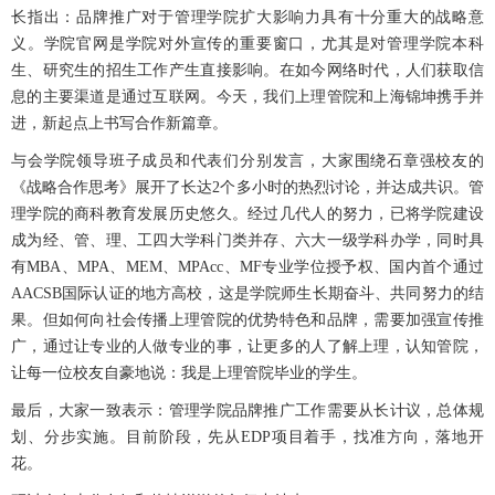
长指出：品牌推广对于管理学院扩大影响力具有十分重大的战略意
义。学院官网是学院对外宣传的重要窗口，尤其是对管理学院本科
生、研究生的招生工作产生直接影响。在如今网络时代，人们获取信
息的主要渠道是通过互联网。今天，我们上理管院和上海锦坤携手并
进，新起点上书写合作新篇章。
与会学院领导班子成员和代表们分别发言，大家围绕石章强校友的
《战略合作思考》展开了长达2个多小时的热烈讨论，并达成共识。管
理学院的商科教育发展历史悠久。经过几代人的努力，已将学院建设
成为经、管、理、工四大学科门类并存、六大一级学科办学，同时具
有MBA、MPA、MEM、MPAcc、MF专业学位授予权、国内首个通过
AACSB国际认证的地方高校，这是学院师生长期奋斗、共同努力的结
果。但如何向社会传播上理管院的优势特色和品牌，需要加强宣传推
广，通过让专业的人做专业的事，让更多的人了解上理，认知管院，
让每一位校友自豪地说：我是上理管院毕业的学生。
最后，大家一致表示：管理学院品牌推广工作需要从长计议，总体规
划、分步实施。目前阶段，先从EDP项目着手，找准方向，落地开
花。