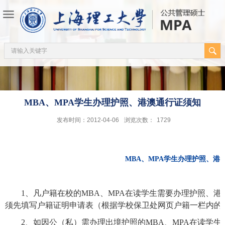
MBA、MPA学生办理护照、港澳通行证须知
发布时间：2012-04-06
浏览次数：
1729
MBA
、
MPA
学生办理护照、港
1
、凡户籍在校的
MBA
、
MPA
在读学生需要办理护照、港
须先填写户籍证明申请表（根据学校保卫处网页户籍一栏内的
2
、如因公（私）需办理出境护照的
MBA
、
MPA
在读学生