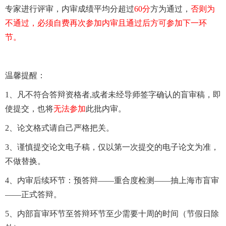
专家进行评审，内审成绩平均分超过
60
分
方为通过，
否则为
不通过，必须自费再次参加内审且通过后方可参加下一环
节。
温馨提醒：
1
、凡不符合答辩资格者,或者未经导师签字确认的盲审稿，即
使提交，也将
无法参加
此批内审。
2
、论文格式请自己严格把关。
3
、谨慎提交论文电子稿，仅以第一次提交的电子论文为准，
不做替换。
4
、内审后续环节：预答辩——重合度检测——抽上海市盲审
——正式答辩。
5
、内部盲审环节至答辩环节至少需要十周的时间（节假日除