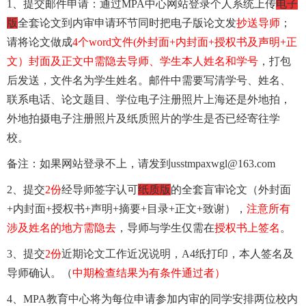
1
、提交邮件申请：通过MPA中心网站登录个人系统上传
电子
版
全套论文到内审申请环节同时把电子版论文发
抄送导师
；
请将论文做成
4
个word文件(外封面+内封面+授权书及声明+正
文）封面及正文中需隐去导师、学生本人姓名和学号
，打包
后发送，文件名为学生姓名。邮件中需要写清学号、姓名、
联系电话、论文题目、学位电子注册照片上海还是外地拍，
外地拍摄电子注册照片及纸质照片的学生是否已经寄往学
校。
备注：如果网站登录不上，请发到
usstmpaxwgl@163.com
2
、提交
2
份
经导师签字认可
纸质版
的全套盲审论文（外封面
+内封面+授权书+声明+摘要+目录+正文+致谢），
注意所有
涉及姓名的地方需隐去
，导师与学生仅需在
授权书上签名
。
3
、提交
2
份
近期论文工作近况说明，A4纸打印，本人签名及
导师确认。（
中期检查结果为有条件通过者）
4
、MPA教育中心将为每位申请参加内审的同学安排两位校内